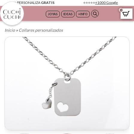
✏️ PERSONALIZA
GRATIS
⭐️⭐️⭐️⭐️⭐️
+1000 Google
0
JOYAS
IDEAS
+INFO
Saltar
al
contenido
Inicio
»
Collares personalizados