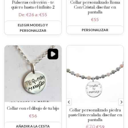
Pulseras colección – te
Collar personalizado Roma
quiero hasta el infinito 2
Con Cristal: diseñar en
pantalla
De:
€
26
a:
€
55
€
55
ELEGIR MODELO Y
PERSONALIZAR
PERSONALIZAR
Collar con el dibujo de tu hijo
Collar personalizado piedra
pastel intercalada: diseñar en
€
56
pantalla
€
70
AÑADIR A LA CESTA
€
59